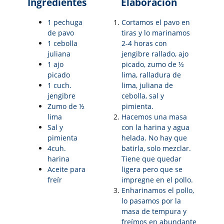
Ingredientes
Elaboración
1 pechuga
Cortamos el pavo en
de pavo
tiras y lo marinamos
1 cebolla
2-4 horas con
juliana
jengibre rallado, ajo
1 ajo
picado, zumo de ½
picado
lima, ralladura de
1 cuch.
lima, juliana de
jengibre
cebolla, sal y
Zumo de ½
pimienta.
lima
Hacemos una masa
Sal y
con la harina y agua
pimienta
helada. No hay que
4cuh.
batirla, solo mezclar.
harina
Tiene que quedar
Aceite para
ligera pero que se
freír
impregne en el pollo.
Enharinamos el pollo,
lo pasamos por la
masa de tempura y
freímos en abundante