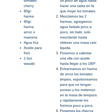
tomates
un poco de agua hasta
cherry
hacer una salsa en la
80gr.
que mojar los tomates.
harina
Mezclamos las 2
80gr.
harinas, agregamos
harina
agua helada poco a
arroz o
poco, sin batir, solo
maicena
mezclando hasta
Agua fría
obtener una masa casi
Aceite para
liquida.
freír
Ponemos a calentar
1 bot.
una olla con aceite
wasabi
hasta llegar a los 180º.
Enharinamos en harina
de arroz los tomates
limpios, espolvoreamos
para que no tengan
exceso y los metemos
en la masa de tempura
y rápidamente los
freímos poco a poco.
Ponemos los cherrys