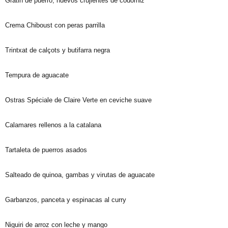
Gratin de puerro, huevos crujientes de codorniz
Crema Chiboust con peras parrilla
Trintxat de calçots y butifarra negra
Tempura de aguacate
Ostras Spéciale de Claire Verte en ceviche suave
Calamares rellenos a la catalana
Tartaleta de puerros asados
Salteado de quinoa, gambas y virutas de aguacate
Garbanzos, panceta y espinacas al curry
Niguiri de arroz con leche y mango