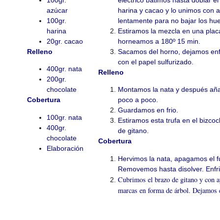
100gr.
eléctrico batimos hasta doblar e
azúcar
harina y cacao y lo unimos con
100gr.
lentamente para no bajar los hu
harina
Estiramos la mezcla en una placa
20gr. cacao
horneamos a 180º 15 min.
Relleno
Sacamos del horno, dejamos enfr
con el papel sulfurizado.
400gr. nata
Relleno
200gr.
chocolate
Montamos la nata y después aña
Cobertura
poco a poco.
Guardamos en frio.
100gr. nata
Estiramos esta trufa en el bizc
400gr.
de gitano.
chocolate
Cobertura
Elaboración
Hervimos la nata, apagamos el f
Removemos hasta disolver. Enfri
Cubrimos el brazo de gitano y con 
marcas en forma de árbol. Dejamos 