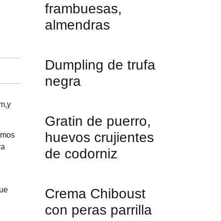
frambuesas,
almendras
Dumpling de trufa
negra
am,y
Gratin de puerro,
huevos crujientes
demos
ra
de codorniz
que
Crema Chiboust
con peras parrilla