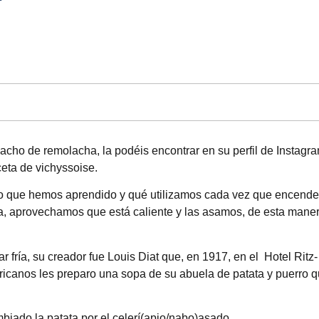
acho de remolacha, la podéis encontrar en su perfil de Instagr
eta de vichyssoise.
algo que hemos aprendido y qué utilizamos cada vez que encen
ra, aprovechamos que está caliente y las asamos, de esta mane
 fría, su creador fue Louis Diat que, en 1917, en el Hotel Ritz-
icanos les preparo una sopa de su abuela de patata y puerro 
ado la patata por el celerí(apio/nabo)asado.