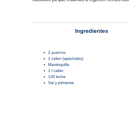
Ingredientes
2 puerros
1 celeri (apio/nabo)
Mantequilla
1 l caldo
1/4l leche
Sal y pimienta