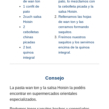
de wan ton
pato, lo mezclamos con
1 confit de
la cebolleta picada y la
pato
salsa Hoisin.
2cuch salsa
Rellenamos las hojas
Hoisin
de wan ton y las
2
cerramos formando
cebolletas
saquitos.
chinas
Freímos nuestros
picadas
saquitos y los servimos
2 bot.
encima de la quinoa
quinoa
integral.
integral
Consejo
La pasta wan ton y la salsa Hoisin la podéis
encontrar en supermercados orientales
especializados.
Podemos tener saquitos hechos y congelarlos.