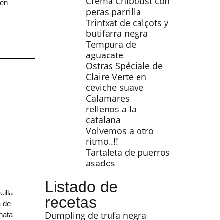
Crema Chiboust con
 en
peras parrilla
Trintxat de calçots y
butifarra negra
Tempura de
aguacate
Ostras Spéciale de
Claire Verte en
ceviche suave
Calamares
rellenos a la
catalana
Volvemos a otro
ritmo..!!
Tartaleta de puerros
asados
Listado de
illa
recetas
a de
Dumpling de trufa negra
 nata