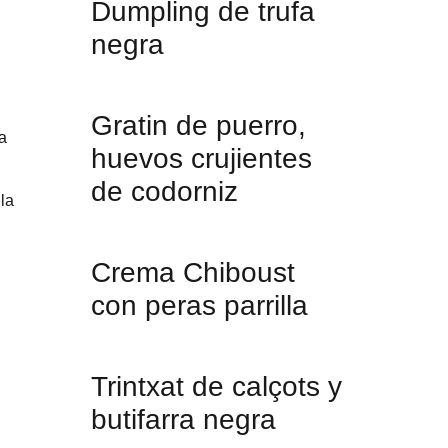
Dumpling de trufa
negra
Gratin de puerro,
a
huevos crujientes
de codorniz
 la
Crema Chiboust
con peras parrilla
Trintxat de calçots y
butifarra negra