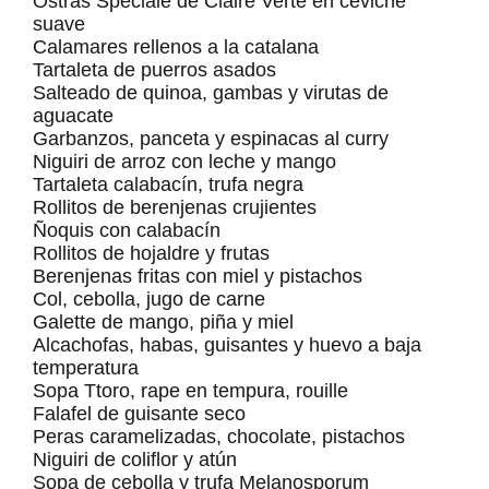
Ostras Spéciale de Claire Verte en ceviche
suave
Calamares rellenos a la catalana
Tartaleta de puerros asados
Salteado de quinoa, gambas y virutas de
aguacate
Garbanzos, panceta y espinacas al curry
Niguiri de arroz con leche y mango
Tartaleta calabacín, trufa negra
Rollitos de berenjenas crujientes
Ñoquis con calabacín
Rollitos de hojaldre y frutas
Berenjenas fritas con miel y pistachos
Col, cebolla, jugo de carne
Galette de mango, piña y miel
Alcachofas, habas, guisantes y huevo a baja
temperatura
Sopa Ttoro, rape en tempura, rouille
Falafel de guisante seco
Peras caramelizadas, chocolate, pistachos
Niguiri de coliflor y atún
Sopa de cebolla y trufa Melanosporum