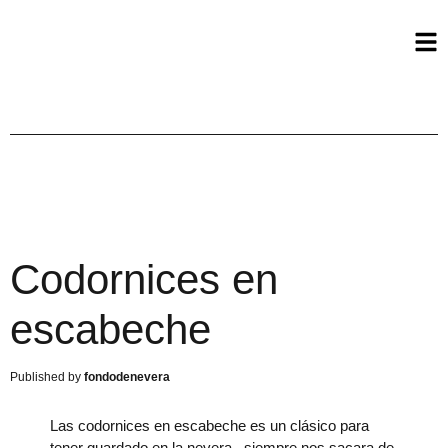
Codornices en
escabeche
fondodenevera
Las codornices en escabeche es un clásico para
tener guardado en la nevera , siempre nos sacara de