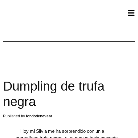
Dumpling de trufa
negra
fondodenevera
Hoy mi Silvia me ha sorprendido con un a
maravillosa trufa negra; y ya que yo tenia pensado