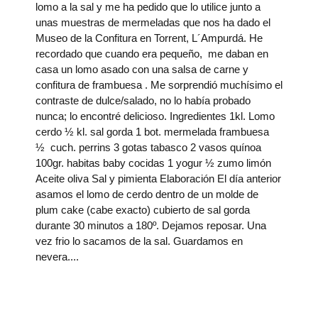
lomo a la sal y me ha pedido que lo utilice junto a
unas muestras de mermeladas que nos ha dado el
Museo de la Confitura en Torrent, L´Ampurdá. He
recordado que cuando era pequeño, me daban en
casa un lomo asado con una salsa de carne y
confitura de frambuesa . Me sorprendió muchísimo el
contraste de dulce/salado, no lo había probado
nunca; lo encontré delicioso. Ingredientes 1kl. Lomo
cerdo ½ kl. sal gorda 1 bot. mermelada frambuesa
½ cuch. perrins 3 gotas tabasco 2 vasos quínoa
100gr. habitas baby cocidas 1 yogur ½ zumo limón
Aceite oliva Sal y pimienta Elaboración El día anterior
asamos el lomo de cerdo dentro de un molde de
plum cake (cabe exacto) cubierto de sal gorda
durante 30 minutos a 180º. Dejamos reposar. Una
vez frio lo sacamos de la sal. Guardamos en
nevera.