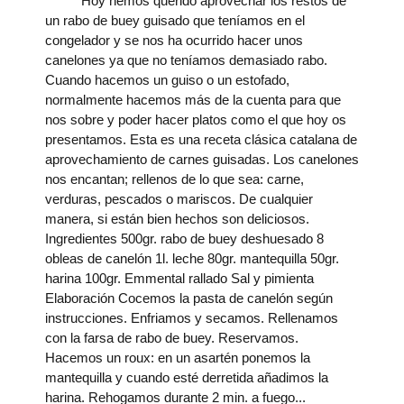
Hoy hemos querido aprovechar los restos de
un rabo de buey guisado que teníamos en el
congelador y se nos ha ocurrido hacer unos
canelones ya que no teníamos demasiado rabo.
Cuando hacemos un guiso o un estofado,
normalmente hacemos más de la cuenta para que
nos sobre y poder hacer platos como el que hoy os
presentamos. Esta es una receta clásica catalana de
aprovechamiento de carnes guisadas. Los canelones
nos encantan; rellenos de lo que sea: carne,
verduras, pescados o mariscos. De cualquier
manera, si están bien hechos son deliciosos.
Ingredientes 500gr. rabo de buey deshuesado 8
obleas de canelón 1l. leche 80gr. mantequilla 50gr.
harina 100gr. Emmental rallado Sal y pimienta
Elaboración Cocemos la pasta de canelón según
instrucciones. Enfriamos y secamos. Rellenamos
con la farsa de rabo de buey. Reservamos.
Hacemos un roux: en un asartén ponemos la
mantequilla y cuando esté derretida añadimos la
harina. Rehogamos durante 2 min. a fuego