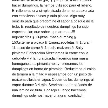
hacer dumplings, la hemos utilizado para el relleno.
El relleno es una simple picada de ternera sazonada
con cebolletas chinas y trufa picada. Algo muy
sencillo para que predomine el sabor a bosque de la
trufa. El resultado de nuestros dumplings ha sido
espectacular; que sabor, que aroma…!!!
Ingredientes § 36pzas. masa dumping §
150gr.ternera picada § 1man.cebolletas § 1trufa §
1l. caldo de carne § 1 cuch. maizena § Sal y
pimienta Elaboración Mezclamos la carne con la
cebolleta y y la trufa picada.Hacemos una masa
homogénea, salpimentamos y rellenamos los
dumplings en forma de piramide. Reducimos el caldo
de ternera a la mitad y espesamos con un poco de
maicena diluida en agua. Cocemos los dumplings al
vapor durante 3-4 min. Servimos acompañados de
una lamina de trufa. Consejo Cuando hacemos
dumplings solemos hacer una gran cantidad