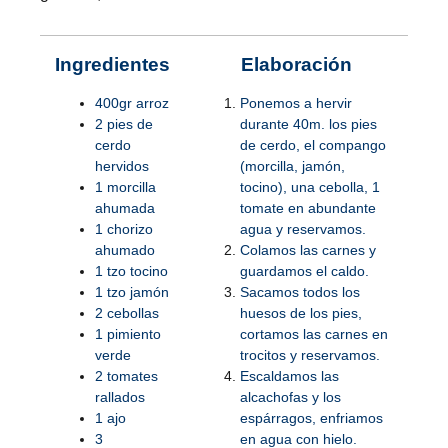
Ingredientes
Elaboración
400gr arroz
Ponemos a hervir
2 pies de
durante 40m. los pies
cerdo
de cerdo, el compango
hervidos
(morcilla, jamón,
1 morcilla
tocino), una cebolla, 1
ahumada
tomate en abundante
1 chorizo
agua y reservamos.
ahumado
Colamos las carnes y
1 tzo tocino
guardamos el caldo.
1 tzo jamón
Sacamos todos los
2 cebollas
huesos de los pies,
1 pimiento
cortamos las carnes en
verde
trocitos y reservamos.
2 tomates
Escaldamos las
rallados
alcachofas y los
1 ajo
espárragos, enfriamos
3
en agua con hielo.