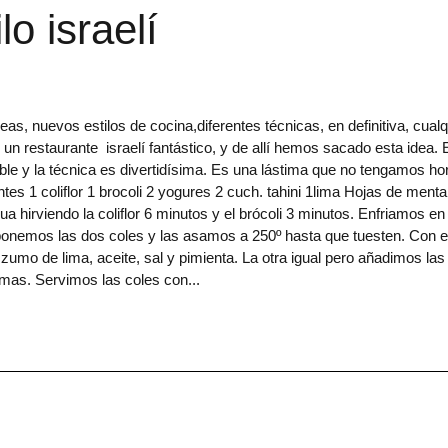
lo israelí
 nuevos estilos de cocina,diferentes técnicas, en definitiva, cualq
n restaurante israelí fantástico, y de allí hemos sacado esta idea. 
eíble y la técnica es divertidísima. Es una lástima que no tengamos ho
tes 1 coliflor 1 brocoli 2 yogures 2 cuch. tahini 1lima Hojas de menta
 hirviendo la coliflor 6 minutos y el brócoli 3 minutos. Enfriamos en
onemos las dos coles y las asamos a 250º hasta que tuesten. Con e
zumo de lima, aceite, sal y pimienta. La otra igual pero añadimos las
simas. Servimos las coles con