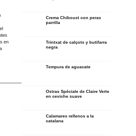
n
Crema Chiboust con peras
parrilla
el
otes
os en
Trintxat de calçots y butifarra
negra
a
Tempura de aguacate
Ostras Spéciale de Claire Verte
en ceviche suave
Calamares rellenos a la
catalana