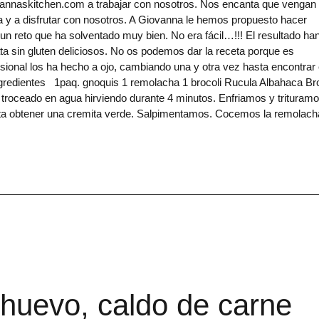
nnaskitchen.com a trabajar con nosotros. Nos encanta que vengan
a y a disfrutar con nosotros. A Giovanna le hemos propuesto hacer
o un reto que ha solventado muy bien. No era fácil…!!! El resultado ha
ta sin gluten deliciosos. No os podemos dar la receta porque es
onal los ha hecho a ojo, cambiando una y otra vez hasta encontrar 
ngredientes 1paq. gnoquis 1 remolacha 1 brocoli Rucula Albahaca Br
oceado en agua hirviendo durante 4 minutos. Enfriamos y trituram
sta obtener una cremita verde. Salpimentamos. Cocemos la remolach
 huevo, caldo de carne