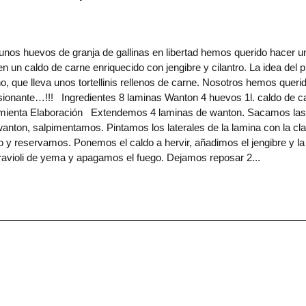
s huevos de granja de gallinas en libertad hemos querido hacer u
n un caldo de carne enriquecido con jengibre y cilantro. La idea del p
no, que lleva unos tortellinis rellenos de carne. Nosotros hemos queri
resionante…!!! Ingredientes 8 laminas Wanton 4 huevos 1l. caldo de c
y pimienta Elaboración Extendemos 4 laminas de wanton. Sacamos las
ton, salpimentamos. Pintamos los laterales de la lamina con la cla
o y reservamos. Ponemos el caldo a hervir, añadimos el jengibre y la
ravioli de yema y apagamos el fuego. Dejamos reposar 2