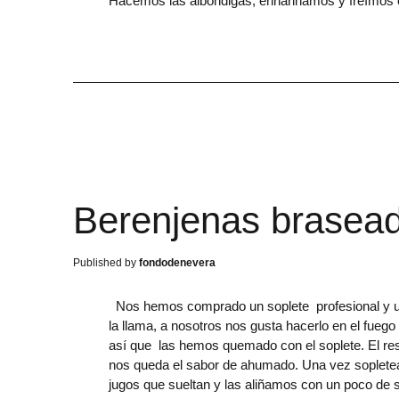
Hacemos las albóndigas, enharinamos y freímos e
Berenjenas brasead
fondodenevera
Nos hemos comprado un soplete profesional y un
la llama, a nosotros nos gusta hacerlo en el fueg
así que las hemos quemado con el soplete. El resu
nos queda el sabor de ahumado. Una vez sopletea
jugos que sueltan y las aliñamos con un poco de s