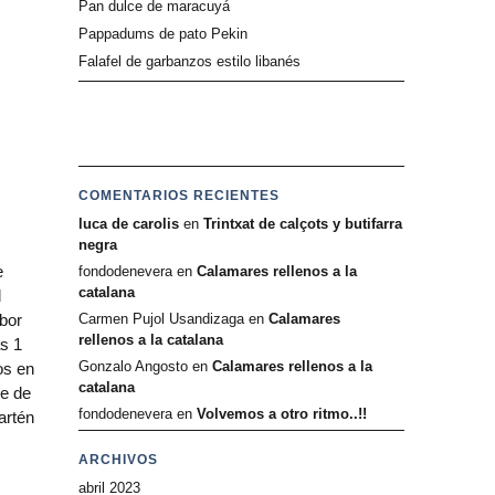
Pan dulce de maracuyá
Pappadums de pato Pekin
Falafel de garbanzos estilo libanés
COMENTARIOS RECIENTES
luca de carolis
en
Trintxat de calçots y butifarra
negra
e
fondodenevera
en
Calamares rellenos a la
catalana
l
bor
Carmen Pujol Usandizaga
en
Calamares
rellenos a la catalana
s 1
Gonzalo Angosto
en
Calamares rellenos a la
os en
catalana
de de
fondodenevera
en
Volvemos a otro ritmo..!!
artén
ARCHIVOS
abril 2023