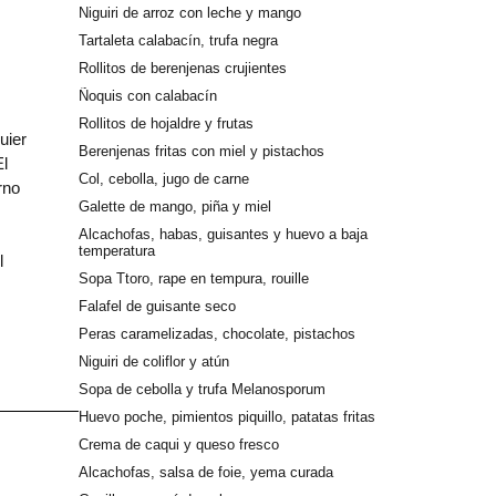
Niguiri de arroz con leche y mango
Tartaleta calabacín, trufa negra
Rollitos de berenjenas crujientes
Ñoquis con calabacín
Rollitos de hojaldre y frutas
uier
Berenjenas fritas con miel y pistachos
El
Col, cebolla, jugo de carne
rno
Galette de mango, piña y miel
Alcachofas, habas, guisantes y huevo a baja
temperatura
l
Sopa Ttoro, rape en tempura, rouille
Falafel de guisante seco
Peras caramelizadas, chocolate, pistachos
Niguiri de coliflor y atún
Sopa de cebolla y trufa Melanosporum
Huevo poche, pimientos piquillo, patatas fritas
Crema de caqui y queso fresco
Alcachofas, salsa de foie, yema curada