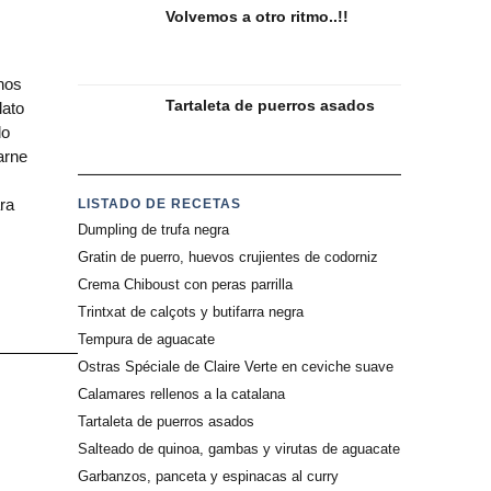
Volvemos a otro ritmo..!!
nos
Tartaleta de puerros asados
lato
do
arne
ra
LISTADO DE RECETAS
Dumpling de trufa negra
Gratin de puerro, huevos crujientes de codorniz
Crema Chiboust con peras parrilla
Trintxat de calçots y butifarra negra
Tempura de aguacate
Ostras Spéciale de Claire Verte en ceviche suave
Calamares rellenos a la catalana
Tartaleta de puerros asados
Salteado de quinoa, gambas y virutas de aguacate
Garbanzos, panceta y espinacas al curry