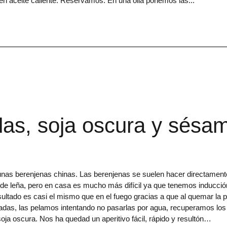
n aceite caliente. Reservamos. En una olla ponemos las
as, soja oscura y sésa
as berenjenas chinas. Las berenjenas se suelen hacer directament
o de leña, pero en casa es mucho más difícil ya que tenemos inducció
ltado es casi el mismo que en el fuego gracias a que al quemar la p
das, las pelamos intentando no pasarlas por agua, recuperamos los
oja oscura. Nos ha quedad un aperitivo fácil, rápido y resultón…