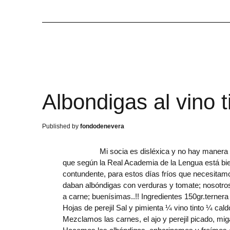
Albondigas al vino 
fondodenevera
Mi socia es disléxica y no hay manera de que
que según la Real Academia de la Lengua está bi
contundente, para estos días fríos que necesitam
daban albóndigas con verduras y tomate; nosotros
a carne; buenísimas..!! Ingredientes 150gr.terner
Hojas de perejil Sal y pimienta ¼ vino tinto ¼ cal
Mezclamos las carnes, el ajo y perejil picado, mi