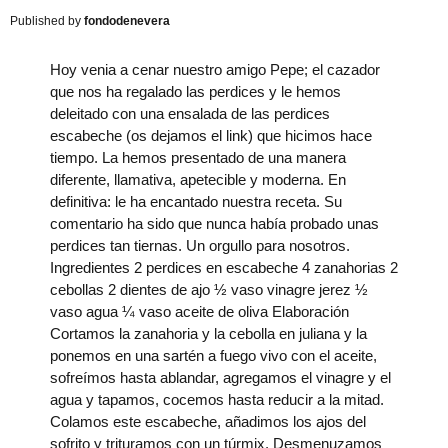
fondodenevera
Hoy venia a cenar nuestro amigo Pepe; el cazador
que nos ha regalado las perdices y le hemos
deleitado con una ensalada de las perdices
escabeche (os dejamos el link) que hicimos hace
tiempo. La hemos presentado de una manera
diferente, llamativa, apetecible y moderna. En
definitiva: le ha encantado nuestra receta. Su
comentario ha sido que nunca había probado unas
perdices tan tiernas. Un orgullo para nosotros.
Ingredientes 2 perdices en escabeche 4 zanahorias 2
cebollas 2 dientes de ajo ½ vaso vinagre jerez ½
vaso agua ¼ vaso aceite de oliva Elaboración
Cortamos la zanahoria y la cebolla en juliana y la
ponemos en una sartén a fuego vivo con el aceite,
sofreímos hasta ablandar, agregamos el vinagre y el
agua y tapamos, cocemos hasta reducir a la mitad.
Colamos este escabeche, añadimos los ajos del
sofrito y trituramos con un túrmix. Desmenuzamos