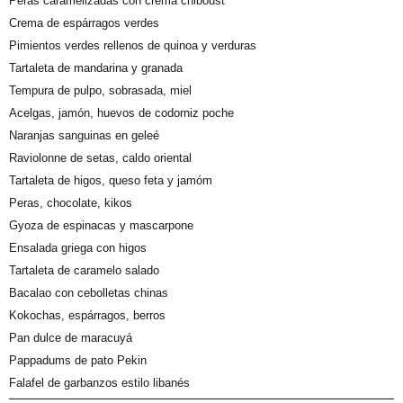
Peras caramelizadas con crema chiboust
Crema de espárragos verdes
Pimientos verdes rellenos de quinoa y verduras
Tartaleta de mandarina y granada
Tempura de pulpo, sobrasada, miel
Acelgas, jamón, huevos de codorniz poche
Naranjas sanguinas en geleé
Raviolonne de setas, caldo oriental
Tartaleta de higos, queso feta y jamóm
Peras, chocolate, kikos
Gyoza de espinacas y mascarpone
Ensalada griega con higos
Tartaleta de caramelo salado
Bacalao con cebolletas chinas
Kokochas, espárragos, berros
Pan dulce de maracuyá
Pappadums de pato Pekin
Falafel de garbanzos estilo libanés