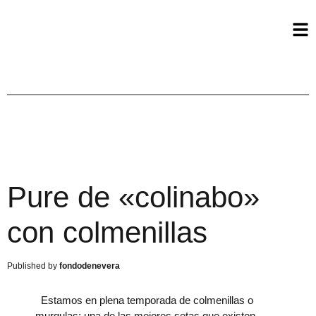
Pure de «colinabo»
con colmenillas
fondodenevera
Estamos en plena temporada de colmenillas o
murgulas; una de las mejores setas que existen.