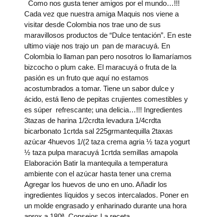
Como nos gusta tener amigos por el mundo…!!!
Cada vez que nuestra amiga Maquis nos viene a
visitar desde Colombia nos trae uno de sus
maravillosos productos de “Dulce tentación”. En este
ultimo viaje nos trajo un pan de maracuyá. En
Colombia lo llaman pan pero nosotros lo llamaríamos
bizcocho o plum cake. El maracuyá o fruta de la
pasión es un fruto que aquí no estamos
acostumbrados a tomar. Tiene un sabor dulce y
ácido, está lleno de pepitas crujientes comestibles y
es súper refrescante; una delicia…!!! Ingredientes
3tazas de harina 1/2crdta levadura 1/4crdta
bicarbonato 1crtda sal 225grmantequilla 2taxas
azúcar 4huevos 1/(2 taza crema agria ½ taza yogurt
½ taza pulpa maracuyá 1crtda semillas amapola
Elaboración Batir la mantequila a temperatura
ambiente con el azúcar hasta tener una crema
Agregar los huevos de uno en uno. Añadir los
ingredientes líquidos y secos intercalados. Poner en
un molde engrasado y enharinado durante una hora
aprox a 180ª. Consejos La receta