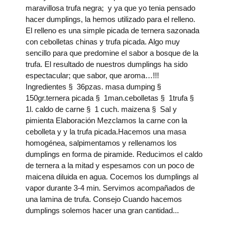
maravillosa trufa negra; y ya que yo tenia pensado
hacer dumplings, la hemos utilizado para el relleno.
El relleno es una simple picada de ternera sazonada
con cebolletas chinas y trufa picada. Algo muy
sencillo para que predomine el sabor a bosque de la
trufa. El resultado de nuestros dumplings ha sido
espectacular; que sabor, que aroma…!!!
Ingredientes § 36pzas. masa dumping §
150gr.ternera picada § 1man.cebolletas § 1trufa §
1l. caldo de carne § 1 cuch. maizena § Sal y
pimienta Elaboración Mezclamos la carne con la
cebolleta y y la trufa picada.Hacemos una masa
homogénea, salpimentamos y rellenamos los
dumplings en forma de piramide. Reducimos el caldo
de ternera a la mitad y espesamos con un poco de
maicena diluida en agua. Cocemos los dumplings al
vapor durante 3-4 min. Servimos acompañados de
una lamina de trufa. Consejo Cuando hacemos
dumplings solemos hacer una gran cantidad