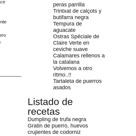
ace
peras parrilla
Trintxat de calçots y
butifarra negra
ente
Tempura de
aguacate
ero
Ostras Spéciale de
s
Claire Verte en
ceviche suave
Calamares rellenos a
la catalana
Volvemos a otro
ritmo..!!
Tartaleta de puerros
asados
Listado de
recetas
Dumpling de trufa negra
Gratin de puerro, huevos
crujientes de codorniz