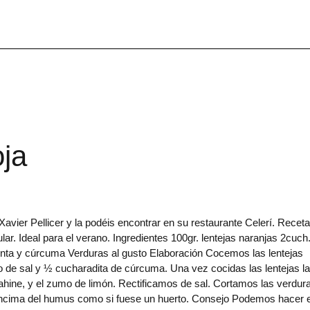
oja
vier Pellicer y la podéis encontrar en su restaurante Celerí. Receta
lar. Ideal para el verano. Ingredientes 100gr. lentejas naranjas 2cuch
ienta y cúrcuma Verduras al gusto Elaboración Cocemos las lentejas
co de sal y ½ cucharadita de cúrcuma. Una vez cocidas las lentejas l
tahine, y el zumo de limón. Rectificamos de sal. Cortamos las verdur
encima del humus como si fuese un huerto. Consejo Podemos hacer e