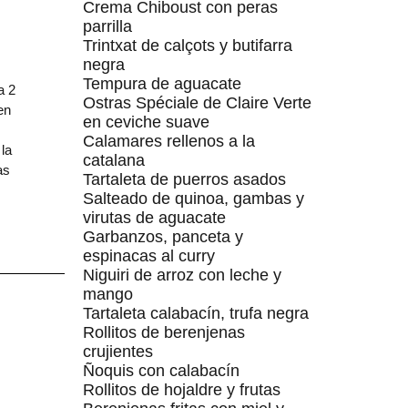
Crema Chiboust con peras
parrilla
Trintxat de calçots y butifarra
s
negra
Tempura de aguacate
a 2
Ostras Spéciale de Claire Verte
en
en ceviche suave
s
Calamares rellenos a la
la
catalana
as
Tartaleta de puerros asados
Salteado de quinoa, gambas y
virutas de aguacate
Garbanzos, panceta y
espinacas al curry
Niguiri de arroz con leche y
mango
Tartaleta calabacín, trufa negra
Rollitos de berenjenas
crujientes
Ñoquis con calabacín
Rollitos de hojaldre y frutas