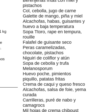
Berenjenas fritas con miel y
pistachos
Col, cebolla, jugo de carne
Galette de mango, piña y miel
Alcachofas, habas, guisantes y
huevo a baja temperatura
1 kg
Sopa Ttoro, rape en tempura,
rouille
Falafel de guisante seco
de
Peras caramelizadas,
.
chocolate, pistachos
Niguiri de coliflor y atún
mos
Sopa de cebolla y trufa
Melanosporum
Huevo poche, pimientos
piquillo, patatas fritas
Crema de caqui y queso fresco
Alcachofas, salsa de foie, yema
curada
Carrilleras, puré de nabo y
camagrocs
Mil hojas de crema chiboust