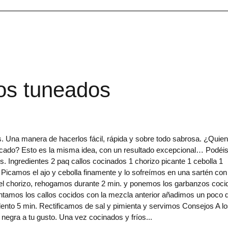
os tuneados
 Una manera de hacerlos fácil, rápida y sobre todo sabrosa. ¿Quien
cado? Esto es la misma idea, con un resultado excepcional… Podéi
. Ingredientes 2 paq callos cocinados 1 chorizo picante 1 cebolla 1
n Picamos el ajo y cebolla finamente y lo sofreímos en una sartén con
s el chorizo, rehogamos durante 2 min. y ponemos los garbanzos coci
ntamos los callos cocidos con la mezcla anterior añadimos un poco 
lento 5 min. Rectificamos de sal y pimienta y servimos Consejos A l
a negra a tu gusto. Una vez cocinados y fríos