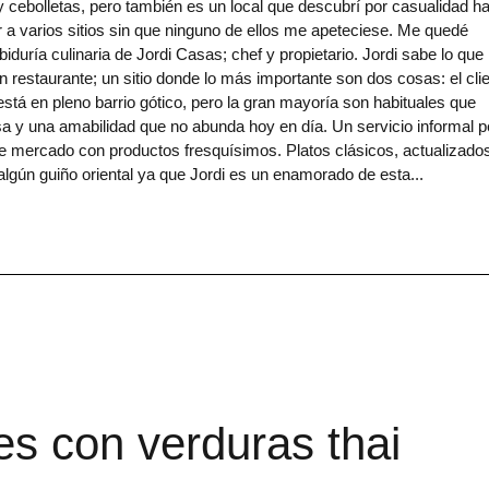
 y cebolletas, pero también es un local que descubrí por casualidad h
 a varios sitios sin que ninguno de ellos me apeteciese. Me quedé
duría culinaria de Jordi Casas; chef y propietario. Jordi sabe lo que
 restaurante; un sitio donde lo más importante son dos cosas: el cli
está en pleno barrio gótico, pero la gran mayoría son habituales que
sa y una amabilidad que no abunda hoy en día. Un servicio informal p
de mercado con productos fresquísimos. Platos clásicos, actualizado
algún guiño oriental ya que Jordi es un enamorado de esta
es con verduras thai