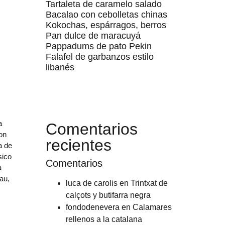
Tartaleta de caramelo salado
Bacalao con cebolletas chinas
Kokochas, espárragos, berros
Pan dulce de maracuyá
Pappadums de pato Pekin
Falafel de garbanzos estilo
libanés
a
Comentarios
on
recientes
a de
sico
Comentarios
a
bau,
luca de carolis
en
Trintxat de
calçots y butifarra negra
fondodenevera
en
Calamares
rellenos a la catalana