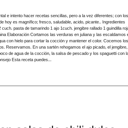
 intento hacer recetas sencillas, pero a la vez diferentes; con lo
de hoy es magnífico; fresco, saludable, acido, picante.. Ingredientes
cuch. pasta de tamarindo 1 ajo 1cuch. jengibre rallado 1 guindilla roj
hina Elaboración Cortamos las verduras en juliana y las escaldamos 
ua con hielo para cortar la cocción y mantener el color. Cocemos lo
mos. Reservamos. En una sartén rehogamos el ajo picado, el jengibre, 
poco de agua de la cocción, la salsa de pescado y los spaguetti con l
nsejo Esta receta puedes