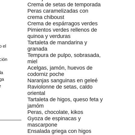
Crema de setas de temporada
Peras caramelizadas con
crema chiboust
Crema de espárragos verdes
Pimientos verdes rellenos de
quinoa y verduras
Tartaleta de mandarina y
 el
granada
Tempura de pulpo, sobrasada,
ción
miel
Acelgas, jamón, huevos de
la
codorniz poche
ga
Naranjas sanguinas en geleé
e
Raviolonne de setas, caldo
oriental
Tartaleta de higos, queso feta y
jamóm
Peras, chocolate, kikos
Gyoza de espinacas y
mascarpone
Ensalada griega con higos