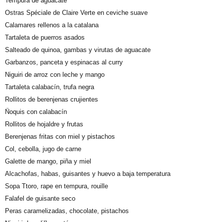
Tempura de aguacate
Ostras Spéciale de Claire Verte en ceviche suave
Calamares rellenos a la catalana
Tartaleta de puerros asados
Salteado de quinoa, gambas y virutas de aguacate
Garbanzos, panceta y espinacas al curry
Niguiri de arroz con leche y mango
Tartaleta calabacín, trufa negra
Rollitos de berenjenas crujientes
Ñoquis con calabacín
Rollitos de hojaldre y frutas
Berenjenas fritas con miel y pistachos
Col, cebolla, jugo de carne
Galette de mango, piña y miel
Alcachofas, habas, guisantes y huevo a baja temperatura
Sopa Ttoro, rape en tempura, rouille
Falafel de guisante seco
Peras caramelizadas, chocolate, pistachos