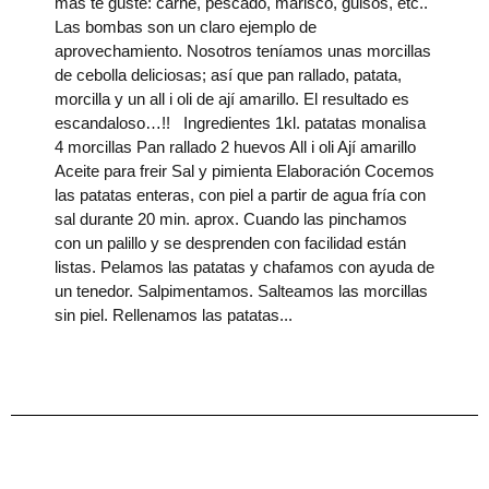
más te guste: carne, pescado, marisco, guisos, etc..
Las bombas son un claro ejemplo de
aprovechamiento. Nosotros teníamos unas morcillas
de cebolla deliciosas; así que pan rallado, patata,
morcilla y un all i oli de ají amarillo. El resultado es
escandaloso…!! Ingredientes 1kl. patatas monalisa
4 morcillas Pan rallado 2 huevos All i oli Ají amarillo
Aceite para freir Sal y pimienta Elaboración Cocemos
las patatas enteras, con piel a partir de agua fría con
sal durante 20 min. aprox. Cuando las pinchamos
con un palillo y se desprenden con facilidad están
listas. Pelamos las patatas y chafamos con ayuda de
un tenedor. Salpimentamos. Salteamos las morcillas
sin piel. Rellenamos las patatas