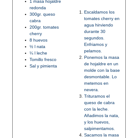
1 masa hojaldre
redonda
Escaldamos los
300gr. queso
tomates cherry en
cabra
agua hirviendo
200gr. tomates
durante 30
cherry
segundos.
8 huevos
Enfriamos y
½ l nata
pelamos.
¼ l leche
Ponemos la masa
Tomillo fresco
de hojaldre en un
Sal y pimienta
molde con la base
desmontable. Lo
metemos en
nevera.
Trituramos el
queso de cabra
con la leche.
Añadimos la nata,
y los huevos,
salpimentamos.
Sacamos la masa