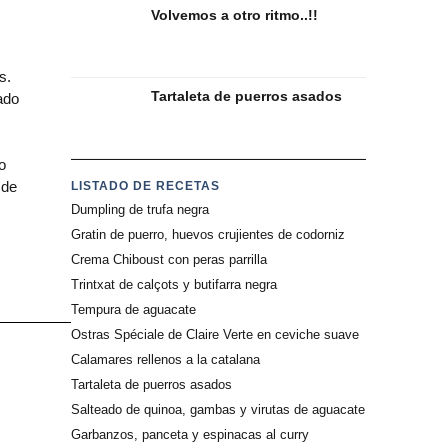
Volvemos a otro ritmo..!!
s.
Tartaleta de puerros asados
ado
o
 de
LISTADO DE RECETAS
Dumpling de trufa negra
Gratin de puerro, huevos crujientes de codorniz
Crema Chiboust con peras parrilla
Trintxat de calçots y butifarra negra
Tempura de aguacate
Ostras Spéciale de Claire Verte en ceviche suave
Calamares rellenos a la catalana
Tartaleta de puerros asados
Salteado de quinoa, gambas y virutas de aguacate
Garbanzos, panceta y espinacas al curry