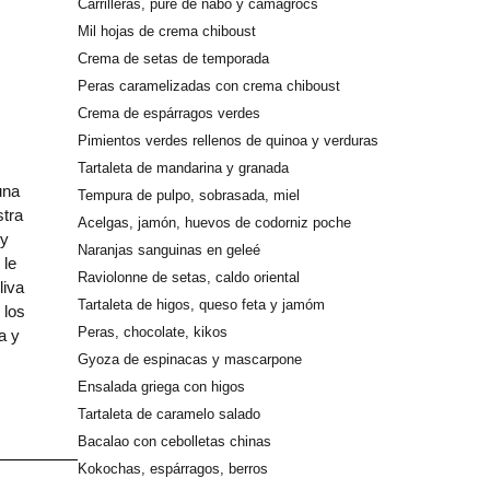
Carrilleras, puré de nabo y camagrocs
Mil hojas de crema chiboust
Crema de setas de temporada
Peras caramelizadas con crema chiboust
Crema de espárragos verdes
Pimientos verdes rellenos de quinoa y verduras
Tartaleta de mandarina y granada
una
Tempura de pulpo, sobrasada, miel
stra
Acelgas, jamón, huevos de codorniz poche
 y
Naranjas sanguinas en geleé
 le
Raviolonne de setas, caldo oriental
liva
Tartaleta de higos, queso feta y jamóm
 los
Peras, chocolate, kikos
a y
Gyoza de espinacas y mascarpone
Ensalada griega con higos
Tartaleta de caramelo salado
Bacalao con cebolletas chinas
Kokochas, espárragos, berros