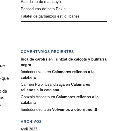
Pan dulce de maracuyá
Pappadums de pato Pekin
Falafel de garbanzos estilo libanés
COMENTARIOS RECIENTES
luca de carolis
en
Trintxat de calçots y butifarra
negra
 de
o
fondodenevera
en
Calamares rellenos a la
catalana
o que
Carmen Pujol Usandizaga
en
Calamares
rellenos a la catalana
o de
Gonzalo Angosto
en
Calamares rellenos a la
mos
catalana
a
fondodenevera
en
Volvemos a otro ritmo..!!
ARCHIVOS
abril 2023