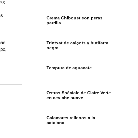
no;
as
Crema Chiboust con peras
parrilla
t
ón
nas
Trintxat de calçots y butifarra
negra
apo,
Tempura de aguacate
Ostras Spéciale de Claire Verte
en ceviche suave
Calamares rellenos a la
catalana