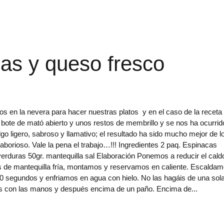
as y queso fresco
n la nevera para hacer nuestras platos y en el caso de la receta
bote de mató abierto y unos restos de membrillo y se nos ha ocurrid
lgo ligero, sabroso y llamativo; el resultado ha sido mucho mejor de l
borioso. Vale la pena el trabajo…!!! Ingredientes 2 paq. Espinacas
 verduras 50gr. mantequilla sal Elaboración Ponemos a reducir el cald
s de mantequilla fría, montamos y reservamos en caliente. Escalda
30 segundos y enfriamos en agua con hielo. No las hagáis de una sol
as con las manos y después encima de un paño. Encima de