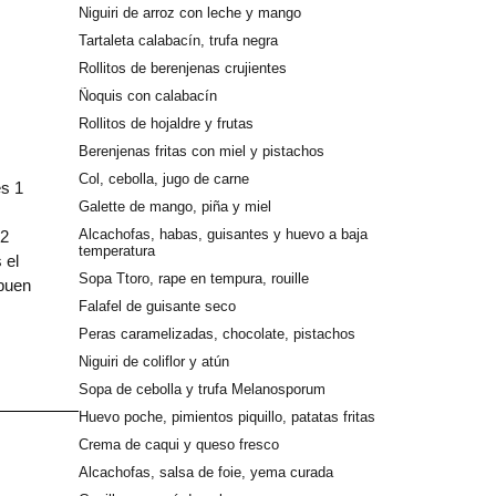
Niguiri de arroz con leche y mango
Tartaleta calabacín, trufa negra
Rollitos de berenjenas crujientes
Ñoquis con calabacín
Rollitos de hojaldre y frutas
Berenjenas fritas con miel y pistachos
Col, cebolla, jugo de carne
es 1
Galette de mango, piña y miel
Alcachofas, habas, guisantes y huevo a baja
12
temperatura
 el
Sopa Ttoro, rape en tempura, rouille
 buen
Falafel de guisante seco
Peras caramelizadas, chocolate, pistachos
Niguiri de coliflor y atún
Sopa de cebolla y trufa Melanosporum
Huevo poche, pimientos piquillo, patatas fritas
Crema de caqui y queso fresco
Alcachofas, salsa de foie, yema curada