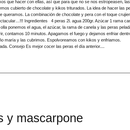
 que hacer con ellas, así que para que no se nos estropeasen, las
mos cubierto de chocolate y kikos triturados. La idea de hacer las p
ue queramos. La combinación de chocolate y pera con el toque crujie
ectacular…!!! Ingredientes 4 peras 2l. agua 200gr. Azúcar 1 rama ca
la ponemos el agua, el azúcar, la rama de canela y las peras pela
r, contamos 10 minutos. Apagamos el fuego y dejamos enfriar dentr
año maría y las cubrimos. Espolvoreamos con kikos y enfriamos.
. Consejo Es mejor cocer las peras el día anterior.
s y mascarpone