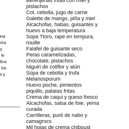
Berenjenas fritas con miel y
pistachos
Col, cebolla, jugo de carne
Galette de mango, piña y miel
Alcachofas, habas, guisantes y
huevo a baja temperatura
una
Sopa Ttoro, rape en tempura,
rouille
stra
Falafel de guisante seco
 y
Peras caramelizadas,
 le
chocolate, pistachos
liva
Niguiri de coliflor y atún
 los
Sopa de cebolla y trufa
a y
Melanosporum
Huevo poche, pimientos
piquillo, patatas fritas
Crema de caqui y queso fresco
Alcachofas, salsa de foie, yema
curada
Carrilleras, puré de nabo y
camagrocs
Mil hojas de crema chiboust