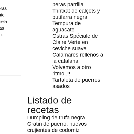
peras parrilla
eras
Trintxat de calçots y
nte
butifarra negra
nela
Tempura de
das
aguacate
o.
Ostras Spéciale de
Claire Verte en
ceviche suave
Calamares rellenos a
la catalana
Volvemos a otro
ritmo..!!
Tartaleta de puerros
asados
Listado de
recetas
Dumpling de trufa negra
Gratin de puerro, huevos
crujientes de codorniz