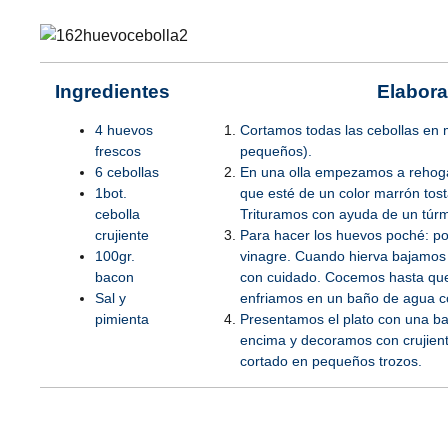
Ingredientes
Elabora
4 huevos
Cortamos todas las cebollas en 
frescos
pequeños).
6 cebollas
En una olla empezamos a rehogar
1bot.
que esté de un color marrón tost
cebolla
Trituramos con ayuda de un túrm
crujiente
Para hacer los huevos poché: po
100gr.
vinagre. Cuando hierva bajamos
bacon
con cuidado. Cocemos hasta que
Sal y
enfriamos en un baño de agua co
pimienta
Presentamos el plato con una ba
encima y decoramos con crujiente
cortado en pequeños trozos.