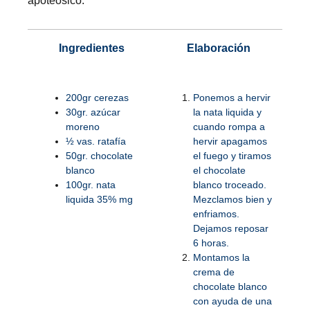
apoteósico.
Ingredientes
Elaboración
200gr cerezas
Ponemos a hervir
30gr. azúcar
la nata liquida y
moreno
cuando rompa a
½ vas. ratafía
hervir apagamos
50gr. chocolate
el fuego y tiramos
blanco
el chocolate
100gr. nata
blanco troceado.
liquida 35% mg
Mezclamos bien y
enfriamos.
Dejamos reposar
6 horas.
Montamos la
crema de
chocolate blanco
con ayuda de una