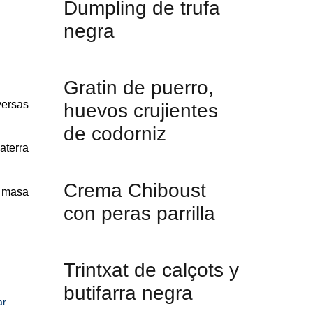
Dumpling de trufa
negra
Gratin de puerro,
versas
huevos crujientes
de codorniz
aterra
Crema Chiboust
a masa
con peras parrilla
Trintxat de calçots y
butifarra negra
ar