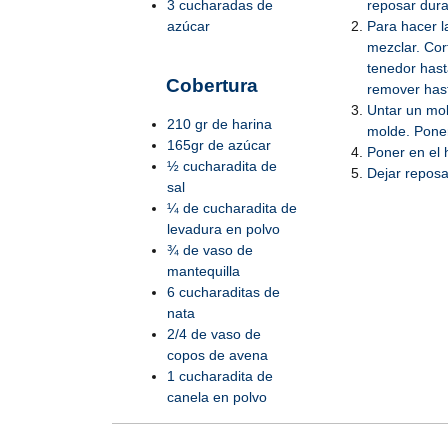
3 cucharadas de
reposar dura
azúcar
Para hacer la
mezclar. Cor
tenedor hast
Cobertura
remover has
Untar un mol
210 gr de harina
molde. Poner
165gr de azúcar
Poner en el 
½ cucharadita de
Dejar reposa
sal
¼ de cucharadita de
levadura en polvo
¾ de vaso de
mantequilla
6 cucharaditas de
nata
2/4 de vaso de
copos de avena
1 cucharadita de
canela en polvo