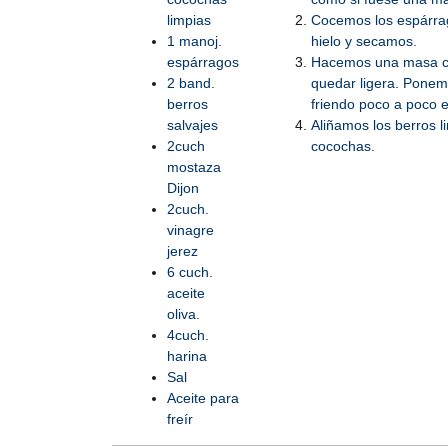
limpias
Cocemos los espárrag
1 manoj.
hielo y secamos.
espárragos
Hacemos una masa con
2 band.
quedar ligera. Ponem
berros
friendo poco a poco e
salvajes
Aliñamos los berros l
2cuch
cocochas.
mostaza
Dijon
2cuch.
vinagre
jerez
6 cuch.
aceite
oliva.
4cuch.
harina
Sal
Aceite para
freír