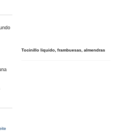
mundo
Tocinillo liquido, frambuesas, almendras
 una
s
eite