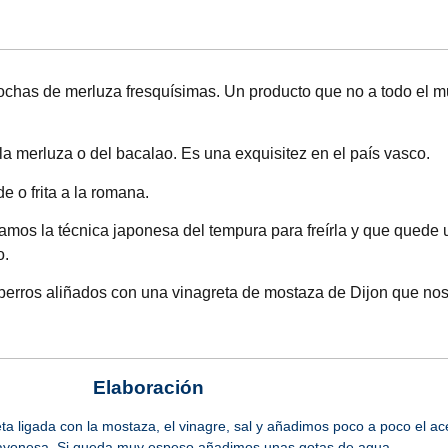
chas de merluza fresquísimas. Un producto que no a todo el 
e la merluza o del bacalao. Es una exquisitez en el país vasco.
 o frita a la romana.
amos la técnica japonesa del tempura para freírla y que quede
o.
rros aliñados con una vinagreta de mostaza de Dijon que no
Elaboración
 ligada con la mostaza, el vinagre, sal y añadimos poco a poco el ac
ayonesa. Si queda muy espeso añadimos unas gotas de agua.