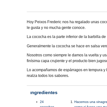
Hoy
Peixos Frederic
nos ha regalado unas coco
le gusta y no mucha gente conoce.
La cococha es la parte inferior de la barbilla d
Generalmente la cococha se hace en salsa verde
Nosotros como siempre le damos la vuelta y us
finísima capa crujiente y el producto bien jugos
Lo acompañamos de espárragos en tempura y be
realza todos los sabores.
ngredientes
I
24
Hacemos una vinagreta
cocochas
como si fuese una m