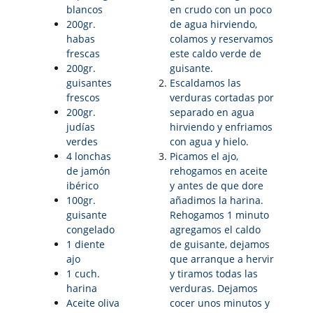
blancos
en crudo con un poco
200gr.
de agua hirviendo,
habas
colamos y reservamos
frescas
este caldo verde de
200gr.
guisante.
guisantes
Escaldamos las
frescos
verduras cortadas por
200gr.
separado en agua
judías
hirviendo y enfriamos
verdes
con agua y hielo.
4 lonchas
Picamos el ajo,
de jamón
rehogamos en aceite
ibérico
y antes de que dore
100gr.
añadimos la harina.
guisante
Rehogamos 1 minuto
congelado
agregamos el caldo
1 diente
de guisante, dejamos
ajo
que arranque a hervir
1 cuch.
y tiramos todas las
harina
verduras. Dejamos
Aceite oliva
cocer unos minutos y