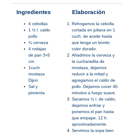
Ingredientes
Elaboración
4 cebollas
Rehogamos la cebolla
1 ½ l. caldo
cortada en juliana en 1
pollo
cuch. de aceite hasta
¼ cerveza
que tenga un bonito
4 rodajas
color dorado.
de pan 3×5
Añadimos la cerveza y
cm.
la cucharadita de
1cuch
mostaza, dejamos
mostaza
reducir a la mitad y
Dijon
agregamos el caldo de
Sal y
pollo. Dejamos cocer 40
pimienta
minutos a fuego suave.
Sacamos ½ l. de caldo,
dejamos enfriar y
ponemos el pan hasta
que empape. 12 h.
aproximadamente.
Servimos la sopa bien