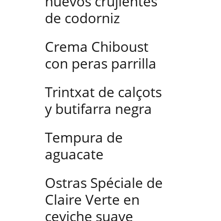
huevos crujientes
de codorniz
Crema Chiboust
con peras parrilla
Trintxat de calçots
y butifarra negra
Tempura de
aguacate
Ostras Spéciale de
Claire Verte en
ceviche suave