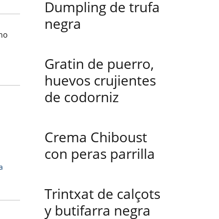
Dumpling de trufa
negra
ho
Gratin de puerro,
huevos crujientes
de codorniz
Crema Chiboust
con peras parrilla
a
Trintxat de calçots
y butifarra negra