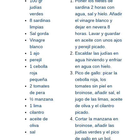
100 gr
Poner los filetes de
judías
sardina 2 horas con
verdes
agua, sal y hielo. Añadir
8 sardinas
el vinagre blanco y
limpias
dejar en nevera 8
Sal gorda
horas. Lavar y guardar
Vinagre
en aceite con unos ajos
blanco
y perejil picado.
1 ajo
Escaldar las judías en
perejil
agua hirviendo y enfriar
1 cebolla
en agua con hielo.
roja
Pico de gallo: picar la
pequeña
cebolla roja, los
2 tomates
tomates sin piel en
de pera
broinose, añadir sal, el
½ manzana
jugo de las limas, aceite
1 lima
de oliva y el cilantro
cilantro
picado.
aceite de
Cortar la manzana en
oliva
broinose, añadir las
sal
judías verdes y el pico
de gallo en un bol.