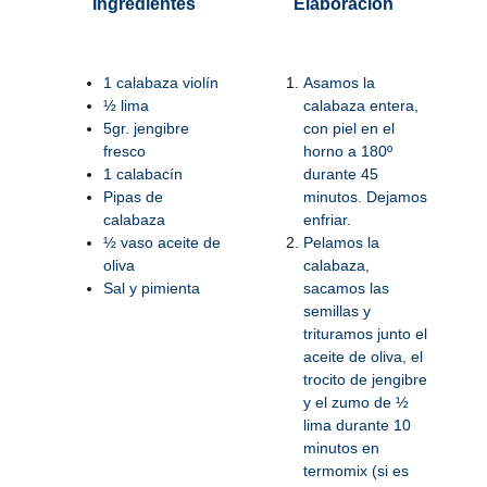
Ingredientes
Elaboración
1 calabaza violín
Asamos la
½ lima
calabaza entera,
5gr. jengibre
con piel en el
fresco
horno a 180º
1 calabacín
durante 45
Pipas de
minutos. Dejamos
calabaza
enfriar.
½ vaso aceite de
Pelamos la
oliva
calabaza,
Sal y pimienta
sacamos las
semillas y
trituramos junto el
aceite de oliva, el
trocito de jengibre
y el zumo de ½
lima durante 10
minutos en
termomix (si es