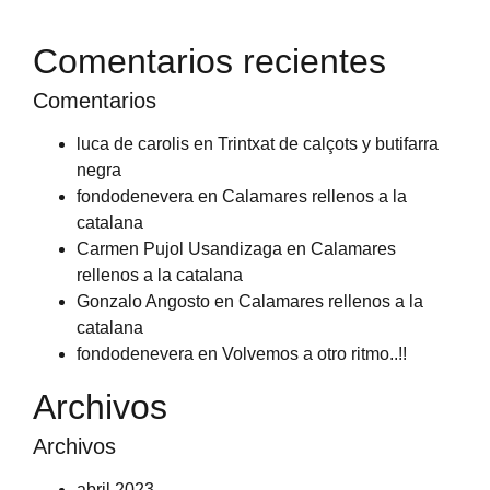
Comentarios recientes
Comentarios
luca de carolis
en
Trintxat de calçots y butifarra
negra
fondodenevera
en
Calamares rellenos a la
catalana
Carmen Pujol Usandizaga
en
Calamares
rellenos a la catalana
Gonzalo Angosto
en
Calamares rellenos a la
catalana
fondodenevera
en
Volvemos a otro ritmo..!!
Archivos
Archivos
abril 2023