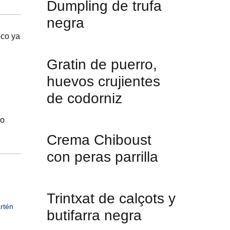
Dumpling de trufa
negra
oco ya
Gratin de puerro,
huevos crujientes
de codorniz
no
Crema Chiboust
con peras parrilla
Trintxat de calçots y
rtén
butifarra negra