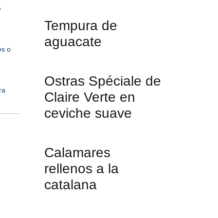
e
Tempura de
aguacate
es o
Ostras Spéciale de
ra
Claire Verte en
ceviche suave
Calamares
rellenos a la
catalana