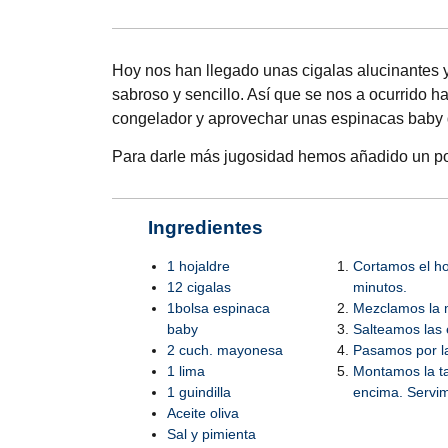
Hoy nos han llegado unas cigalas alucinantes y
sabroso y sencillo. Así que se nos a ocurrido h
congelador y aprovechar unas espinacas baby 
Para darle más jugosidad hemos añadido un poco
Ingredientes
1 hojaldre
Cortamos el ho
12 cigalas
minutos.
1bolsa espinaca
Mezclamos la m
baby
Salteamos las 
2 cuch. mayonesa
Pasamos por la
1 lima
Montamos la ta
1 guindilla
encima. Servi
Aceite oliva
Sal y pimienta