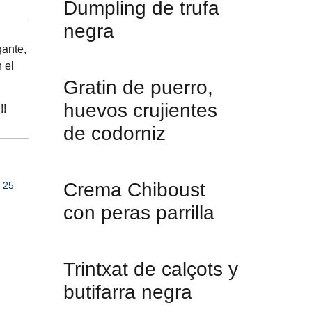
Dumpling de trufa
negra
gante,
 el
Gratin de puerro,
huevos crujientes
!!
de codorniz
Crema Chiboust
e 25
con peras parrilla
Trintxat de calçots y
butifarra negra